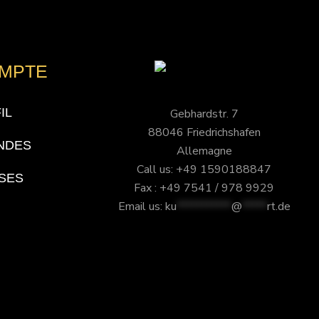
OMPTE
IL
Gebhardstr. 7
88046 Friedrichshafen
NDES
Allemagne
Call us: +49 1590188847
SES
Fax : +49 7541 / 978 9929
Email us:
ku
***********
@
*****
rt.de