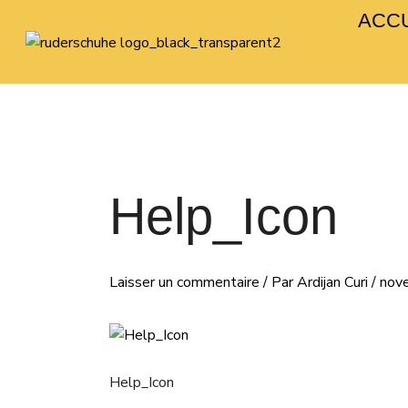
Aller
Navigation
ACCU
au
des
contenu
articles
Help_Icon
Laisser un commentaire
/ Par
Ardijan Curi
/
nov
Help_Icon