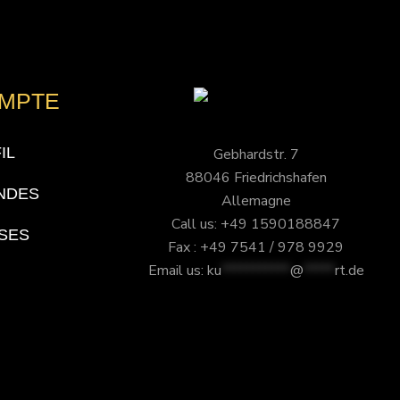
OMPTE
IL
Gebhardstr. 7
88046 Friedrichshafen
NDES
Allemagne
Call us: +49 1590188847
SES
Fax : +49 7541 / 978 9929
Email us:
ku
***********
@
*****
rt.de