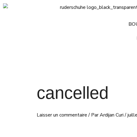
Aller
Navigation
au
des
contenu
articles
BO
cancelled
Laisser un commentaire
/ Par
Ardijan Curi
/
juil